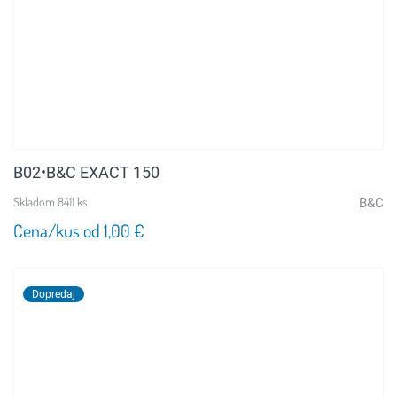
B02•B&C EXACT 150
Skladom 8411 ks
B&C
Cena/kus od 1,00 €
Dopredaj