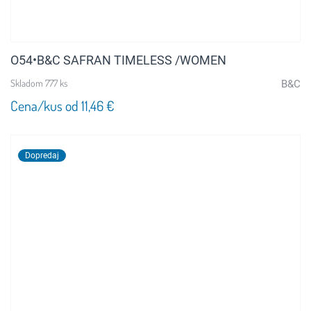
O54•B&C SAFRAN TIMELESS /WOMEN
Skladom 777 ks
B&C
Cena/kus od 11,46 €
Dopredaj