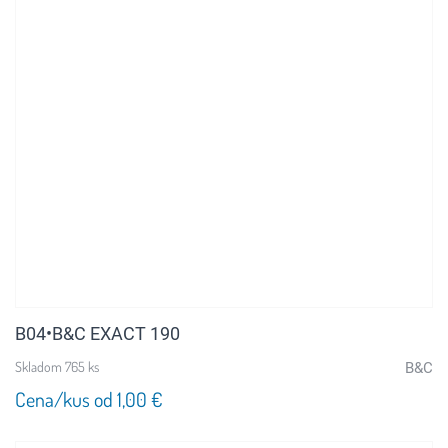
B04•B&C EXACT 190
Skladom 765 ks
B&C
Cena/kus od 1,00 €