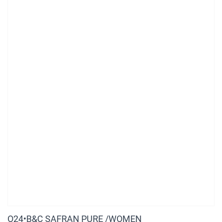
O24•B&C SAFRAN PURE /WOMEN