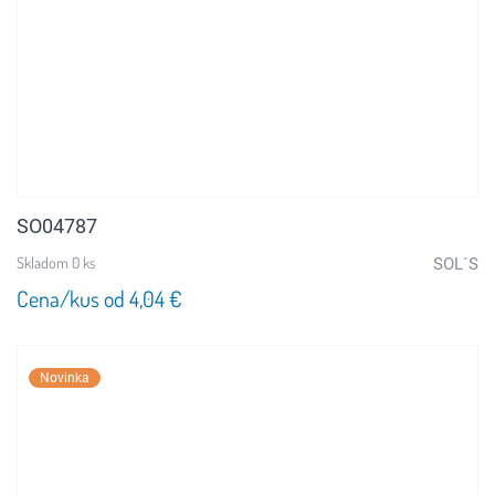
SO04787
Skladom 0 ks
SOL´S
Cena/kus od 4,04 €
Novinka