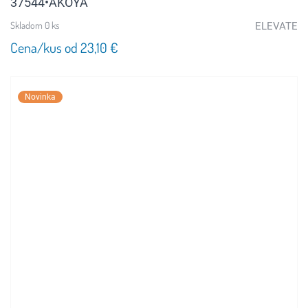
37544•AKOYA
Skladom 0 ks
ELEVATE
Cena/kus od 23,10 €
Novinka